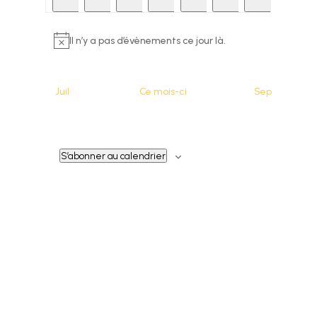
évènements
évènements
évènements
évènements
évènements
évènements
évènements
Il n’y a pas d’évènements ce jour là.
Notice
Juil
Ce mois-ci
Sep
S’abonner au calendrier